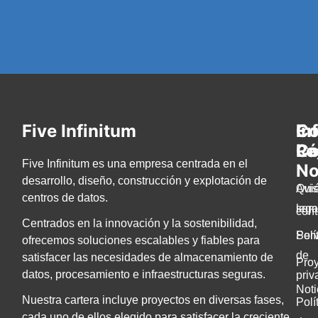
Five Infinitum
En
Co
In
Rá
C
Le
Five Infinitum es una empresa centrada en el
No
desarrollo, diseño, construcción y explotación de
Qui
Avi
centros de datos.
som
lega
cont
Centrados en la innovación y la sostenibilidad,
Serv
Polí
ofrecemos soluciones escalables y fiables para
de
satisfacer las necesidades de almacenamiento de
Pro
datos, procesamiento e infraestructuras seguras.
priv
Noti
Nuestra cartera incluye proyectos en diversas fases,
Polí
cada uno de ellos elegido para satisfacer la creciente